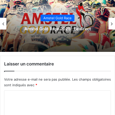
Amstel Gold Race
Amstel Gold Race 2025 : Le direct
Laisser un commentaire
Votre adresse e-mail ne sera pas publiée.
Les champs obligatoires
sont indiqués avec
*
C
o
m