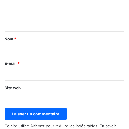
m
e
n
t
a
Nom
*
i
r
e
E-mail
*
*
Site web
Ce site utilise Akismet pour réduire les indésirables.
En savoir