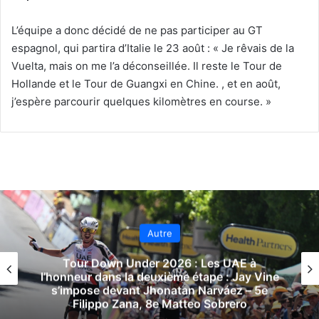
L’équipe a donc décidé de ne pas participer au GT
espagnol, qui partira d’Italie le 23 août : « Je rêvais de la
Vuelta, mais on me l’a déconseillée. Il reste le Tour de
Hollande et le Tour de Guangxi en Chine.
, et en août,
j’espère parcourir quelques kilomètres en course. »
Autre
Tour Down Under 2026 : Les UAE à
l’honneur dans la deuxième étape : Jay Vine
s’impose devant Jhonatan Narváez – 5e
Filippo Zana, 8e Matteo Sobrero