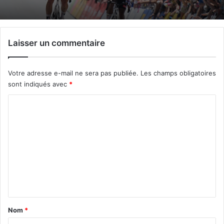
Laisser un commentaire
Votre adresse e-mail ne sera pas publiée.
Les champs obligatoires
sont indiqués avec
*
C
o
m
m
e
n
t
a
Nom
*
i