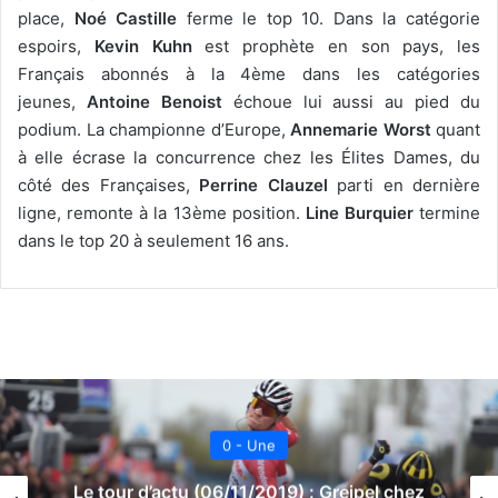
place,
Noé Castille
ferme le top 10. Dans la catégorie
espoirs,
Kevin Kuhn
est prophète en son pays, les
Français abonnés à la 4ème dans les catégories
jeunes,
Antoine Benoist
échoue lui aussi au pied du
podium. La championne d’Europe,
Annemarie Worst
quant
à elle écrase la concurrence chez les Élites Dames, du
côté des Françaises,
Perrine Clauzel
parti en dernière
ligne, remonte à la 13ème position.
Line Burquier
termine
dans le top 20 à seulement 16 ans.
0 - Une
Le tour d’actu (06/11/2019) : Greipel chez