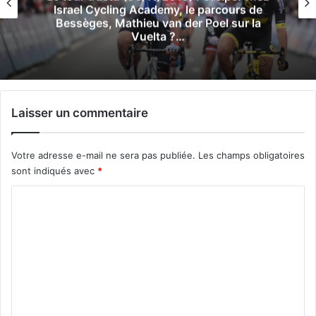
Israel Cycling Academy, le parcours de
Bessèges, Mathieu van der Poel sur la
Vuelta ?…
Laisser un commentaire
Votre adresse e-mail ne sera pas publiée.
Les champs obligatoires
sont indiqués avec
*
C
o
m
m
e
n