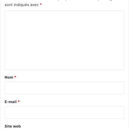
sont indiqués avec
*
C
o
m
m
e
n
t
a
Nom
*
i
r
e
E-mail
*
*
Site web