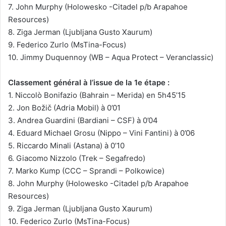
7. John Murphy (Holowesko -Citadel p/b Arapahoe
Resources)
8. Ziga Jerman (Ljubljana Gusto Xaurum)
9. Federico Zurlo (MsTina-Focus)
10. Jimmy Duquennoy (WB – Aqua Protect – Veranclassic)
Classement général à l’issue de la 1e étape :
1. Niccolò Bonifazio (Bahrain – Merida) en 5h45’15
2. Jon Božič (Adria Mobil) à 0’01
3. Andrea Guardini (Bardiani – CSF) à 0’04
4. Eduard Michael Grosu (Nippo – Vini Fantini) à 0’06
5. Riccardo Minali (Astana) à 0’10
6. Giacomo Nizzolo (Trek – Segafredo)
7. Marko Kump (CCC – Sprandi – Polkowice)
8. John Murphy (Holowesko -Citadel p/b Arapahoe
Resources)
9. Ziga Jerman (Ljubljana Gusto Xaurum)
10. Federico Zurlo (MsTina-Focus)