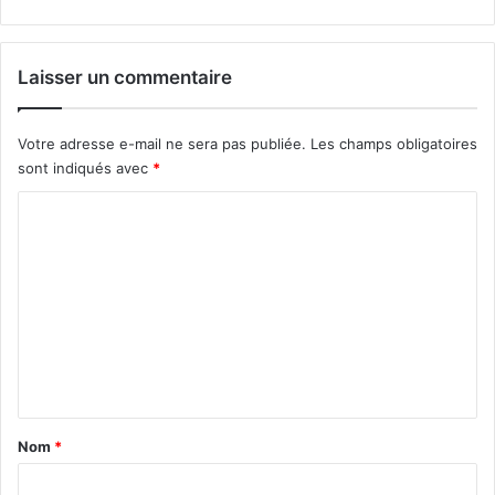
Laisser un commentaire
Votre adresse e-mail ne sera pas publiée.
Les champs obligatoires
sont indiqués avec
*
C
o
m
m
e
n
t
a
Nom
*
i