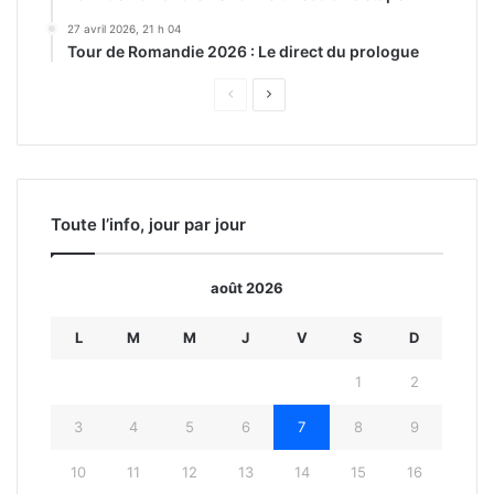
27 avril 2026, 21 h 04
Tour de Romandie 2026 : Le direct du prologue
Page
Page
précédente
suivante
Toute l’info, jour par jour
août 2026
L
M
M
J
V
S
D
1
2
3
4
5
6
7
8
9
10
11
12
13
14
15
16