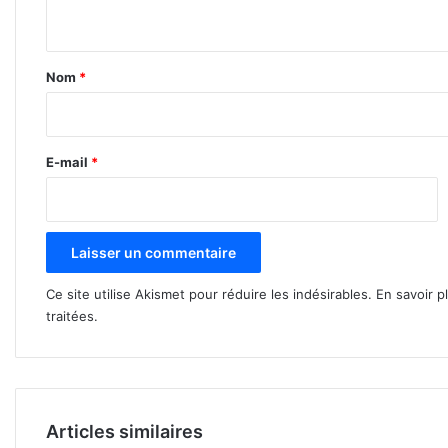
n
t
a
Nom
*
i
r
e
E-mail
*
*
Ce site utilise Akismet pour réduire les indésirables.
En savoir p
traitées
.
Articles similaires