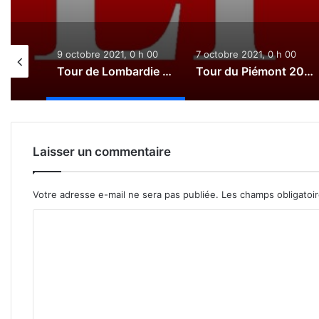
0 h 00
9 octobre 2021, 0 h 00
7 octobre 2021, 0 h 00
Paris-Tours 2021 : Le direct
Tour de Lombardie 2021 : Le direct
Tour du Piémont 2021 : Le direct
Laisser un commentaire
Votre adresse e-mail ne sera pas publiée.
Les champs obligatoi
C
o
m
m
e