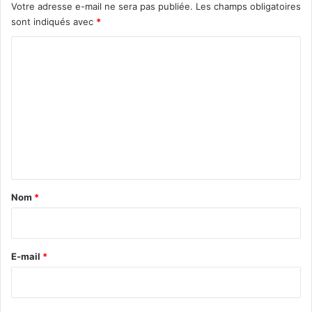
Votre adresse e-mail ne sera pas publiée.
Les champs obligatoires
sont indiqués avec
*
C
o
m
m
e
n
t
a
Nom
*
i
r
e
E-mail
*
*