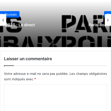
Paris-Roubaix
Paris-Roubaix 2024 : Le direct
Laisser un commentaire
Votre adresse e-mail ne sera pas publiée.
Les champs obligatoires
sont indiqués avec
*
C
o
m
m