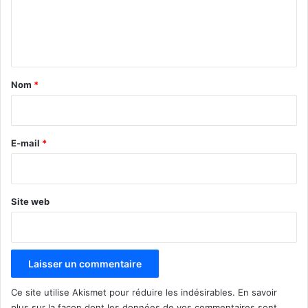
e
n
t
a
Nom
*
i
r
e
E-mail
*
*
Site web
Ce site utilise Akismet pour réduire les indésirables.
En savoir
plus sur la façon dont les données de vos commentaires sont