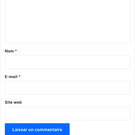
m
m
e
n
t
a
Nom
*
i
r
e
E-mail
*
*
Site web