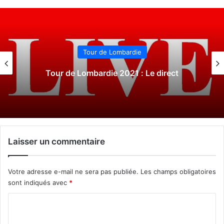
Tour de Lombardie
Tour de Lombardie 2021 : Le direct
Laisser un commentaire
Votre adresse e-mail ne sera pas publiée.
Les champs obligatoires
sont indiqués avec
*
C
o