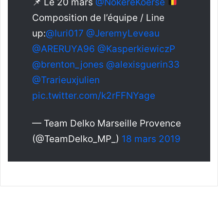
📌 Le 20 mars
@NokereKoerse
Composition de l’équipe / Line
up:
@Iuri017
@JeremyLeveau
@ARERUYA96
@KasperkiewiczP
@brenton_jones
@alexisguerin33
@Trarieuxjulien
pic.twitter.com/k2rFFNYage
— Team Delko Marseille Provence
(@TeamDelko_MP_)
18 mars 2019