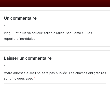
Un commentaire
Ping :
Enfin un vainqueur Italien à Milan-San Remo ! – Les
reporters incrédules
Laisser un commentaire
Votre adresse e-mail ne sera pas publiée.
Les champs obligatoires
sont indiqués avec
*
C
o
m
m