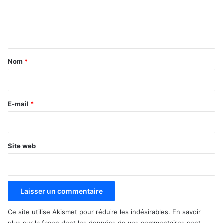
e
n
t
a
Nom
*
i
r
e
E-mail
*
*
Site web
Ce site utilise Akismet pour réduire les indésirables.
En savoir
plus sur la façon dont les données de vos commentaires sont