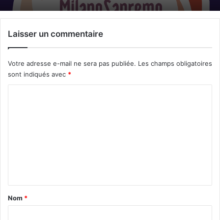
Laisser un commentaire
Votre adresse e-mail ne sera pas publiée.
Les champs obligatoires
sont indiqués avec
*
C
o
m
m
e
n
t
a
Nom
*
i