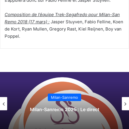
s’appuiera donc sur Fabio Felline et Jasper Stuyven.
Composition de l’équipe Trek-Segafredo pour Milan-San
Remo 2018 (17 mars) :
Jasper Stuyven, Fabio Felline, Koen
de Kort, Ryan Mullen, Gregory Rast, Kiel Reijnen, Boy van
Poppel.
Milan-Sanremo
Milan-Sanremo 2025 : Le direct