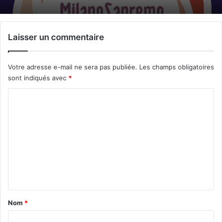
Laisser un commentaire
Votre adresse e-mail ne sera pas publiée.
Les champs obligatoires
sont indiqués avec
*
C
o
m
m
e
n
t
a
Nom
*
i