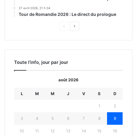
27 avril 2026, 21 h 04
Tour de Romandie 2026 : Le direct du prologue
Page
Page
précédente
suivante
Toute l’info, jour par jour
août 2026
L
M
M
J
V
S
D
1
2
3
4
5
6
7
8
9
10
11
12
13
14
15
16