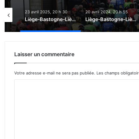
h 50
23 avril 2025, 20 h 30
20 avril 2024, 20 h 55
Liège-Bastogne-Liège 2026 : Le direct
Liège-Bastogne-Liège 2025 : Le direct
Liège-Bastogne-Liège 2024 : Le direct
Laisser un commentaire
Votre adresse e-mail ne sera pas publiée.
Les champs obligatoi
C
o
m
m
e
n