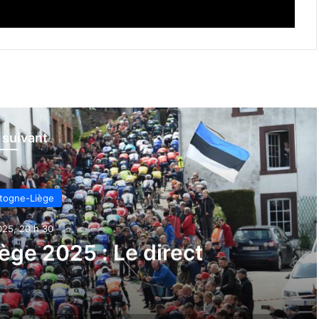
e suivant
togne-Liège
025, 20 h 30
ge 2025 : Le direct