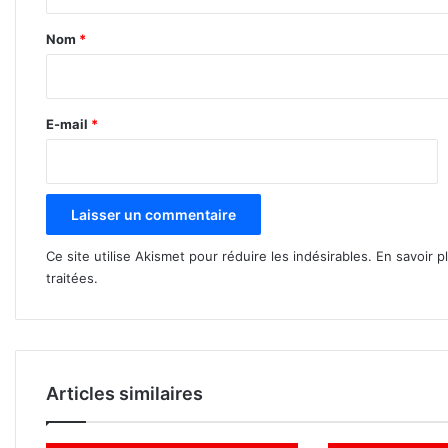
t
a
Nom
*
i
r
e
E-mail
*
*
Ce site utilise Akismet pour réduire les indésirables.
En savoir p
traitées
.
Articles similaires