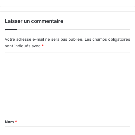
Laisser un commentaire
Votre adresse e-mail ne sera pas publiée.
Les champs obligatoires
sont indiqués avec
*
C
o
m
m
e
n
t
a
Nom
*
i