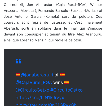
Chernetskii, Jon Aberasturi (Caja Rural-RGA), Winner
Anacona (Movistar), Fernando Barcelo (Euskadi-Murias) et
José Antonio Garcia (Kometa) sort du peloton. Ces
coureurs sont repris de justesse, et c’est finalement
Aberusti, sorti en solitaire dans le final, qui s’impose
devant son coéquipier et tenant du titre Alex Aranburu,
ainsi que Lorenzo Manzin, qui règle le peloton.
@jonaberasturi
of
@CajaRural_RGA
wins
@CircuitoGetxo
#CircuitoGetxo
https://t.co/LjN1kJrvyx
pic.twitter.com/0n31GPykGh