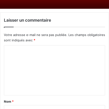
Laisser un commentaire
Votre adresse e-mail ne sera pas publiée.
Les champs obligatoires
sont indiqués avec
*
C
o
m
m
e
n
t
a
Nom
*
i