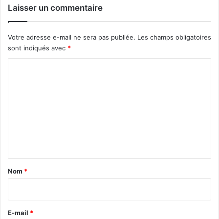
Laisser un commentaire
Votre adresse e-mail ne sera pas publiée.
Les champs obligatoires
sont indiqués avec
*
C
o
m
m
e
n
t
a
Nom
*
i
r
e
E-mail
*