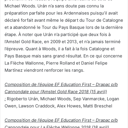
Michael Woods. Urán n’a sans doute pas connu la
préparation parfaite pour les Ardennaises puisqu’il avait
déclaré forfait avant même le départ du Tour de Catalogne
et a abandonné le Tour du Pays Basque lors de la dernière
étape. À noter que Urán n’a participé que deux fois à
l’Amstel Gold Race, en 2009 et 2013, et n’a jamais terminé
l’épreuve. Quant à Woods, il a fait à la fois Catalogne et
Pays Basque mais sans grand résultat. En ce qui concerne
La Flèche Wallonne, Pierre Rolland et Daniel Felipe
Martínez viendront renforcer les rangs.
Composition de l’équipe EF Education First – Drapac p/b
Cannondale pour l’Amstel Gold Race 2018 (15 avril)
:
Rigoberto Urán, Michael Woods, Sep Vanmarcke, Logan
Owen, Lawson Craddock, Alex Howes, Matti Breschel
Composition de l’équipe EF Education First – Drapac p/b
Cannondale pour La Flèche Wallonne 2018 (18 avril)