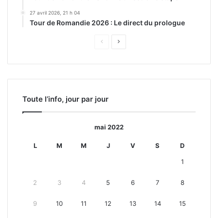
27 avril 2026, 21 h 04
Tour de Romandie 2026 : Le direct du prologue
Page
Page
précédente
suivante
Toute l’info, jour par jour
mai 2022
L
M
M
J
V
S
D
1
2
3
4
5
6
7
8
9
10
11
12
13
14
15