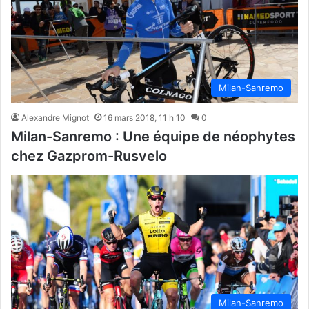
Milan-Sanremo
Alexandre Mignot
16 mars 2018, 11 h 10
0
Milan-Sanremo : Une équipe de néophytes
chez Gazprom-Rusvelo
Milan-Sanremo