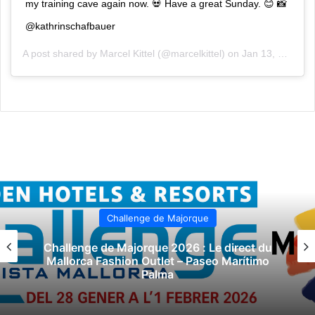
my training cave again now. 💀 Have a great Sunday. 😊 📸
@kathrinschafbauer
A post shared by
Marcel Kittel
(@marcelkittel) on
Jan 13, 2019 at 7:14am PST
Challenge de Majorque
Challenge de Majorque 2026 : Le direct du
Mallorca Fashion Outlet – Paseo Marítimo
Palma