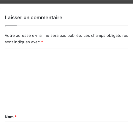
Laisser un commentaire
Votre adresse e-mail ne sera pas publiée.
Les champs obligatoires
sont indiqués avec
*
C
o
m
m
e
n
t
a
Nom
*
i
r