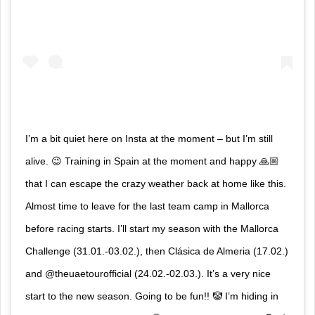
I’m a bit quiet here on Insta at the moment – but I’m still
alive. 😉 Training in Spain at the moment and happy 🙏🏼
that I can escape the crazy weather back at home like this.
Almost time to leave for the last team camp in Mallorca
before racing starts. I’ll start my season with the Mallorca
Challenge (31.01.-03.02.), then Clásica de Almeria (17.02.)
and @theuaetourofficial (24.02.-02.03.). It’s a very nice
start to the new season. Going to be fun!! 🤡 I’m hiding in