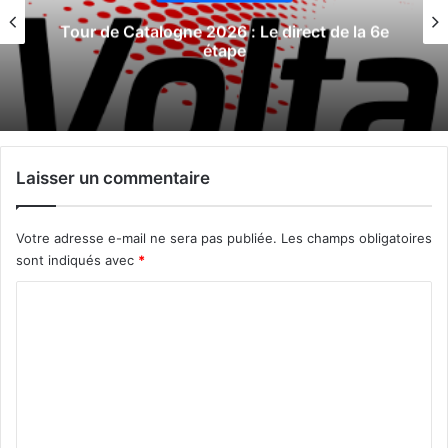
Tour de Catalogne 2026 : Le direct de la 6e
étape
Laisser un commentaire
Votre adresse e-mail ne sera pas publiée.
Les champs obligatoires
sont indiqués avec
*
C
o
m
m
e
n