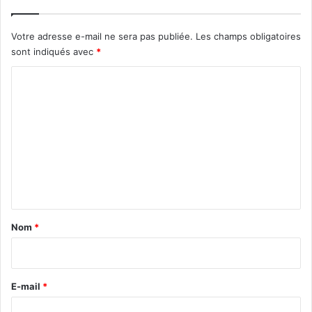
Votre adresse e-mail ne sera pas publiée.
Les champs obligatoires
sont indiqués avec
*
C
o
m
m
e
n
t
a
Nom
*
i
r
e
E-mail
*
*