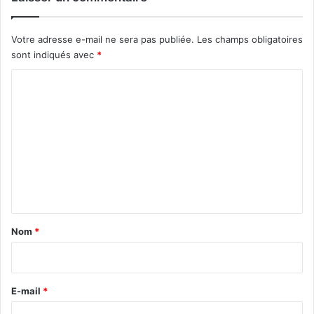
Votre adresse e-mail ne sera pas publiée.
Les champs obligatoires
sont indiqués avec
*
C
o
m
m
e
n
t
a
Nom
*
i
r
e
E-mail
*
*