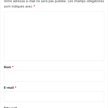
Votre adresse e-mail ne sera pas publiée.
Les champs obligatoires
sont indiqués avec
*
C
o
m
m
e
n
t
a
Nom
*
i
r
e
E-mail
*
*