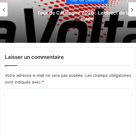
Tour de Catalogne 2026 : Le direct de la 5e
étape
Laisser un commentaire
Votre adresse e-mail ne sera pas publiée.
Les champs obligatoires
sont indiqués avec
*
C
o
m
m
e