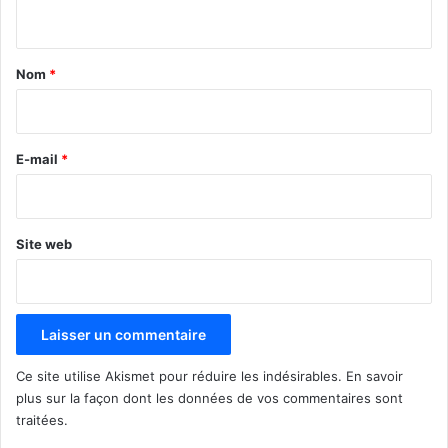
n
t
a
Nom
*
i
r
e
E-mail
*
*
Site web
Ce site utilise Akismet pour réduire les indésirables.
En savoir
plus sur la façon dont les données de vos commentaires sont
traitées
.