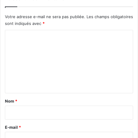
Votre adresse e-mail ne sera pas publiée.
Les champs obligatoires
sont indiqués avec
*
C
o
m
m
e
n
t
a
Nom
*
i
r
e
E-mail
*
*