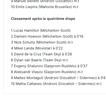
9 Manuel Belletti (Androni Giocattoli) m.t
10 Emils Liepins (Wallonie Bruxelles) m.t
Classement après la quatrième étape
1 Lucas Hamilton (Mitchelton-Scott)
2 Damien Howson (Mitchelton-Scott) à 0’16
3 Nick Schultz (Mitchelton-Scott) m.t
4 Mikel Landa (Movistar) à 0’22
5 David de la Cruz (Team Sky) à 0’26
6 Dylan van Baarle (Team Sky) m.t
7 Evgeny Shalunov (Gazprom-RusVelo) à 0’37
8 Aleksandr Vlasov (Gazprom-RusVelo) m.t
9 Matteo Montaguti (Androni Giocattoli – Sidermec) à 0’4
10 Mattia Cattaneo (Androni Giocattoli – Sidermec) m.t