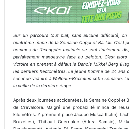
Sur un parcours tout plat, sans aucune difficulté, on n
quatrième étape de la Semaine Coppi et Bartali. C’est po
hommes de l’échappée matinale se sont finalement disp
parfaitement manoeuvré face au peloton. C’est alors 
victoire en prenant à défaut le Danois Mikkel Berg (Hag
les derniers hectomètres. Le jeune homme de 24 ans d
seconde victoire à Wallonie-Bruxelles cette semaine. Lu
la veille de la dernière étape.
Après deux journées accidentées, la Semaine Coppi et Bart
de Crevalcore. Malgré une probabilité mince de réus
kilomètres. Y prennent place Jacopo Mosca (Italie), Lac
Bruxelles), Thibault Guernalec (Arkea Samsic), Mi
Development), Antonio Di Sante (Sangemini-Trevigiani-