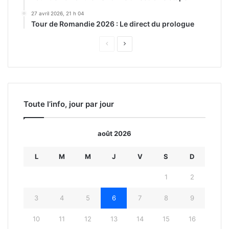
27 avril 2026, 21 h 04
Tour de Romandie 2026 : Le direct du prologue
Page
Page
précédente
suivante
Toute l’info, jour par jour
août 2026
L
M
M
J
V
S
D
1
2
3
4
5
6
7
8
9
10
11
12
13
14
15
16