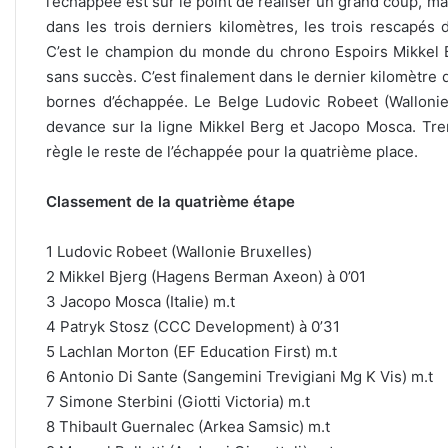
l’échappée est sur le point de réaliser un grand coup, 
dans les trois derniers kilomètres, les trois rescapés
C’est le champion du monde du chrono Espoirs Mikkel Bj
sans succès. C’est finalement dans le dernier kilomètre
bornes d’échappée. Le Belge Ludovic Robeet (Wallonie
devance sur la ligne Mikkel Berg et Jacopo Mosca. Tr
règle le reste de l’échappée pour la quatrième place.
Classement de la quatrième étape
1 Ludovic Robeet (Wallonie Bruxelles)
2 Mikkel Bjerg (Hagens Berman Axeon) à 0’01
3 Jacopo Mosca (Italie) m.t
4 Patryk Stosz (CCC Development) à 0’31
5 Lachlan Morton (EF Education First) m.t
6 Antonio Di Sante (Sangemini Trevigiani Mg K Vis) m.t
7 Simone Sterbini (Giotti Victoria) m.t
8 Thibault Guernalec (Arkea Samsic) m.t