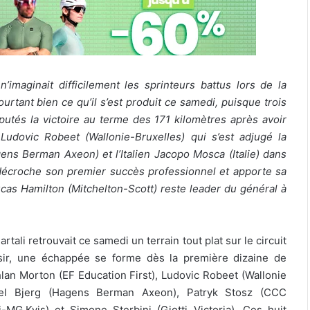
’imaginait difficilement les sprinteurs battus lors de la
urtant bien ce qu’il s’est produit ce samedi, puisque trois
utés la victoire au terme des 171 kilomètres après avoir
Ludovic Robeet (Wallonie-Bruxelles) qui s’est adjugé la
ens Berman Axeon) et l’Italien Jacopo Mosca (Italie) dans
écroche son premier succès professionnel et apporte sa
cas Hamilton (Mitchelton-Scott) reste leader du général à
ali retrouvait ce samedi un terrain tout plat sur le circuit
sir, une échappée se forme dès la première dizaine de
hlan Morton (EF Education First), Ludovic Robeet (Wallonie
kkel Bjerg (Hagens Berman Axeon), Patryk Stosz (CCC
MG.Kvis) et Simone Sterbini (Giotti Victoria). Ces huit