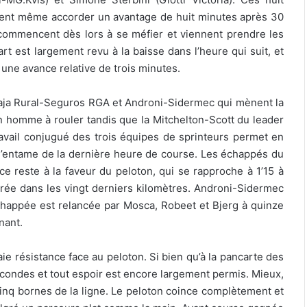
oient même accorder un avantage de huit minutes après 30
commencent dès lors à se méfier et viennent prendre les
rt est largement revu à la baisse dans l’heure qui suit, et
une avance relative de trois minutes.
Caja Rural-Seguros RGA et Androni-Sidermec qui mènent la
n homme à rouler tandis que la Mitchelton-Scott du leader
ravail conjugué des trois équipes de sprinteurs permet en
à l’entame de la dernière heure de course. Les échappés du
nce reste à la faveur du peloton, qui se rapproche à 1’15 à
ntrée dans les vingt derniers kilomètres. Androni-Sidermec
chappée est relancée par Mosca, Robeet et Bjerg à quinze
nant.
e résistance face au peloton. Si bien qu’à la pancarte des
econdes et tout espoir est encore largement permis. Mieux,
inq bornes de la ligne. Le peloton coince complètement et