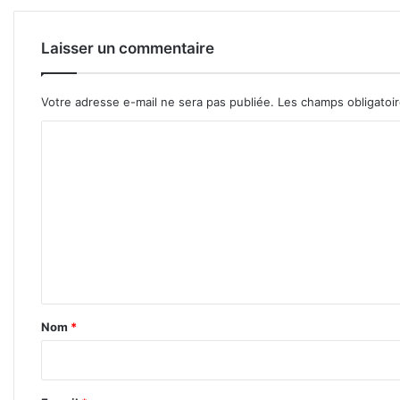
Laisser un commentaire
Votre adresse e-mail ne sera pas publiée.
Les champs obligatoi
C
o
m
m
e
n
t
a
Nom
*
i
r