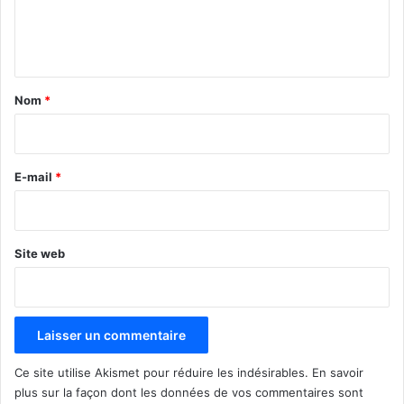
e
n
t
a
Nom
*
i
r
e
E-mail
*
*
Site web
Ce site utilise Akismet pour réduire les indésirables.
En savoir
plus sur la façon dont les données de vos commentaires sont