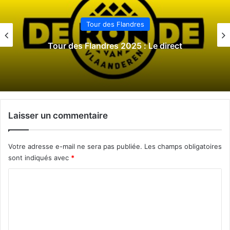
Tour des Flandres
Tour des Flandres 2024 : Le direct
Laisser un commentaire
Votre adresse e-mail ne sera pas publiée.
Les champs obligatoires
sont indiqués avec
*
C
o
m
m