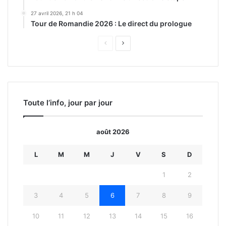
27 avril 2026, 21 h 04
Tour de Romandie 2026 : Le direct du prologue
Page
Page
précédente
suivante
Toute l’info, jour par jour
août 2026
L
M
M
J
V
S
D
1
2
3
4
5
6
7
8
9
10
11
12
13
14
15
16