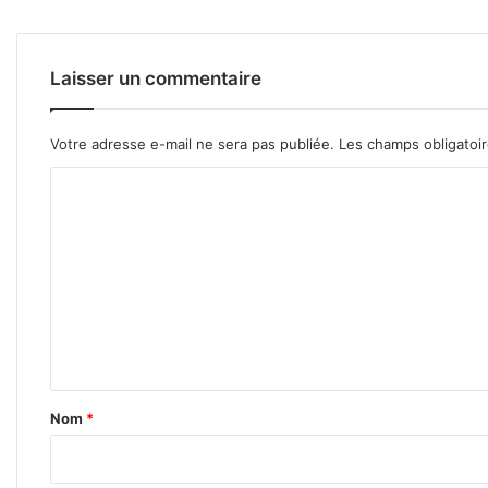
Laisser un commentaire
Votre adresse e-mail ne sera pas publiée.
Les champs obligatoi
C
o
m
m
e
n
t
a
Nom
*
i
r