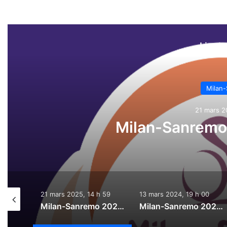
Lire l
Milan
21 mars 2
Milan-Sanremo 
h 00
21 mars 2025, 14 h 59
13 mars 2024, 19 h 00
Milan-Sanremo 2026 : Le direct
Milan-Sanremo 2025 : Le direct
Milan-Sanremo 2024 : Parcours, engagés, direct…