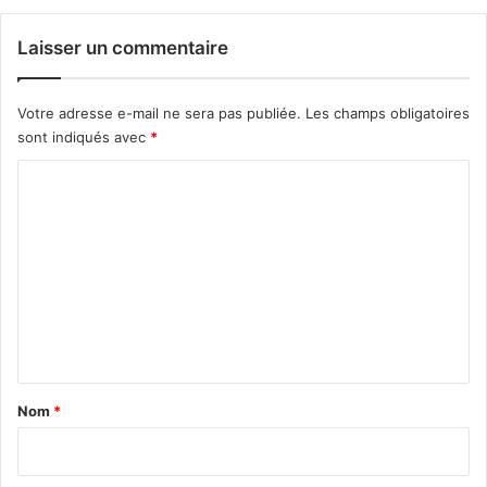
Laisser un commentaire
Votre adresse e-mail ne sera pas publiée.
Les champs obligatoires
sont indiqués avec
*
C
o
m
m
e
n
t
a
Nom
*
i
r