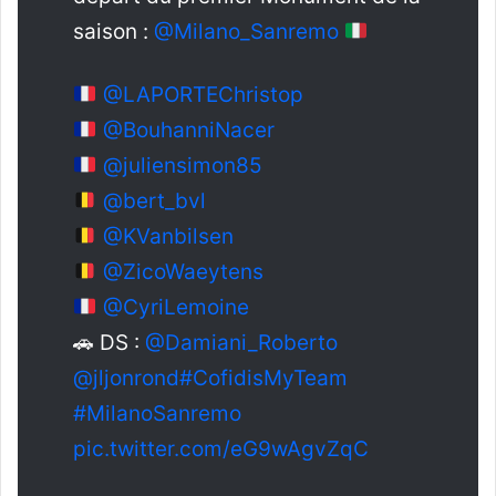
saison :
@Milano_Sanremo
@LAPORTEChristop
@BouhanniNacer
@juliensimon85
@bert_bvl
@KVanbilsen
@ZicoWaeytens
@CyriLemoine
🚗 DS :
@Damiani_Roberto
@jljonrond
#CofidisMyTeam
#MilanoSanremo
pic.twitter.com/eG9wAgvZqC