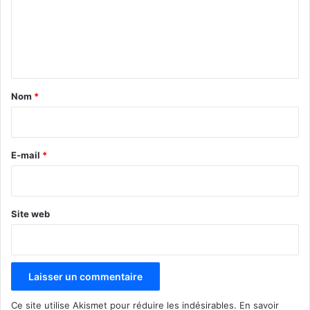
m
e
n
t
a
Nom
*
i
r
e
E-mail
*
*
Site web
Ce site utilise Akismet pour réduire les indésirables.
En savoir