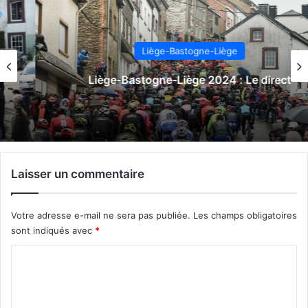
Liège-Bastogne-Liège
Liège-Bastogne-Liège 2024 : Le direct
Laisser un commentaire
Votre adresse e-mail ne sera pas publiée.
Les champs obligatoires
sont indiqués avec
*
C
o
m