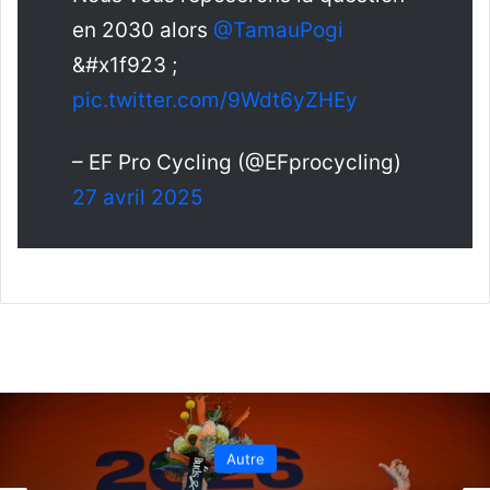
en 2030 alors
@TamauPogi
&#x1f923 ;
pic.twitter.com/9Wdt6yZHEy
– EF Pro Cycling (@EFprocycling)
27 avril 2025
Autre