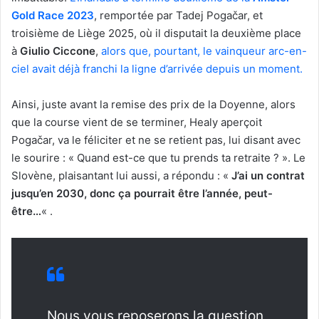
Gold Race 2023
, remportée par Tadej Pogačar, et
troisième de Liège 2025, où il disputait la deuxième place
à
Giulio Ciccone
,
alors que, pourtant, le vainqueur arc-en-
ciel avait déjà franchi la ligne d’arrivée depuis un moment.
Ainsi, juste avant la remise des prix de la Doyenne, alors
que la course vient de se terminer, Healy aperçoit
Pogačar, va le féliciter et ne se retient pas, lui disant avec
le sourire : « Quand est-ce que tu prends ta retraite ? ». Le
Slovène, plaisantant lui aussi, a répondu : «
J’ai un contrat
jusqu’en 2030, donc ça pourrait être l’année, peut-
être…
« .
Nous vous reposerons la question