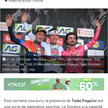
Temps de lecture 1 minute
27-04-2025 Liege - Bastogne - Liege; 2025, Uae Team Emirates - Xrg;
2025, Lidl - Trek; 2025, Ef Education - Easypost; Pogacar, Tadej; Ciccone,
Giulio; Healy, Ben; Liegi;
Pour certains coureurs, la présence de
Tadej Pogačar
est
une sorte de damnation sportive. Le Slovène a la capacité