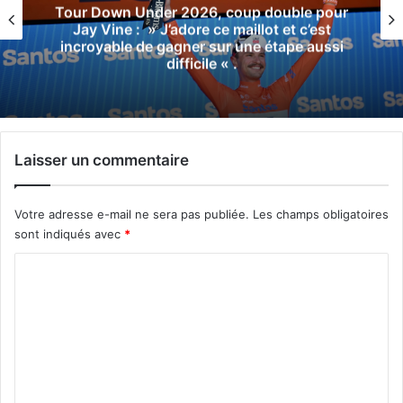
Tour Down Under 2026, coup double pour
Jay Vine : » J’adore ce maillot et c’est
incroyable de gagner sur une étape aussi
difficile « .
Laisser un commentaire
Votre adresse e-mail ne sera pas publiée.
Les champs obligatoires
sont indiqués avec
*
C
o
m
m
e
n