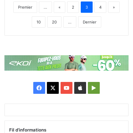
Premier
...
«
2
3
4
»
10
20
...
Dernier
Facebook
X
YouTube
Apple
Google
Play
Fil d’informations