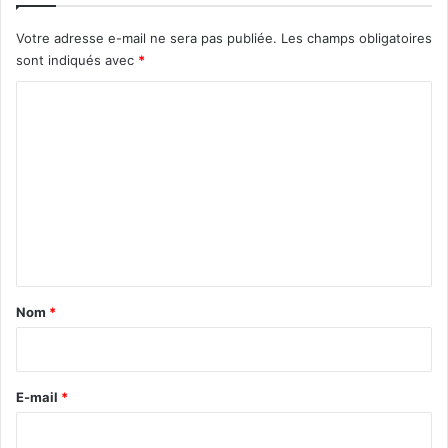
Votre adresse e-mail ne sera pas publiée.
Les champs obligatoires
sont indiqués avec
*
C
o
m
m
e
n
t
a
Nom
*
i
r
e
E-mail
*
*