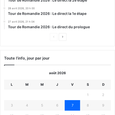
Tour de Romandie 2026 : Le direct la 2e étape
28 avril 2026, 20 h 00
Tour de Romandie 2026 : Le direct la 1e étape
27 avril 2026, 21 h 04
Tour de Romandie 2026 : Le direct du prologue
Page
Page
précédente
suivante
Toute l’info, jour par jour
août 2026
L
M
M
J
V
S
D
1
2
3
4
5
6
7
8
9