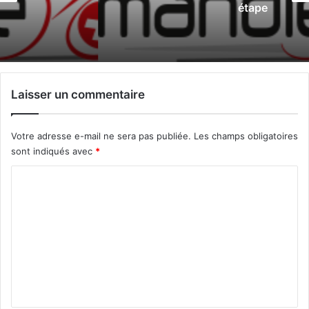
étape
Laisser un commentaire
Votre adresse e-mail ne sera pas publiée.
Les champs obligatoires
sont indiqués avec
*
C
o
m
m
e
n
t