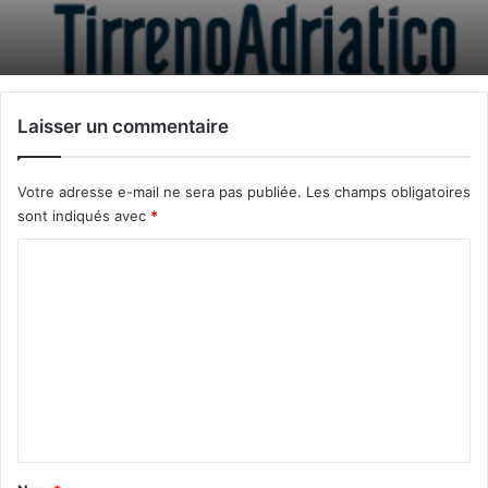
Laisser un commentaire
Votre adresse e-mail ne sera pas publiée.
Les champs obligatoires
sont indiqués avec
*
C
o
m
m
e
n
t
a