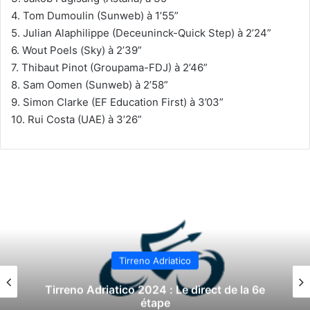
4. Tom Dumoulin (Sunweb) à 1’55”
5. Julian Alaphilippe (Deceuninck-Quick Step) à 2’24”
6. Wout Poels (Sky) à 2’39”
7. Thibaut Pinot (Groupama-FDJ) à 2’46”
8. Sam Oomen (Sunweb) à 2’58”
9. Simon Clarke (EF Education First) à 3’03”
10. Rui Costa (UAE) à 3’26”
Tirreno Adriatico
Tirreno Adriatico 2024 : Le direct de la 5e
étape