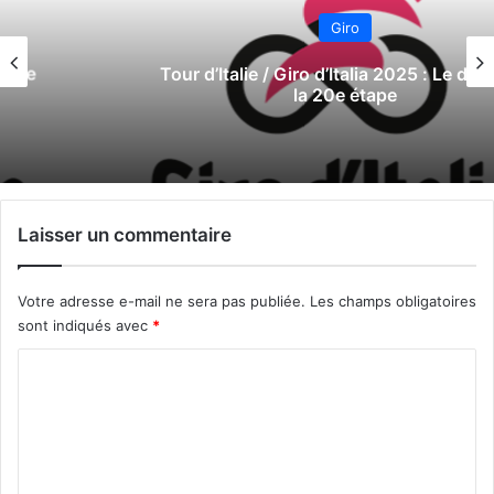
Giro
Tour d’Italie / Giro d’Italia 2025 : Le direct de
la 20e étape
Laisser un commentaire
Votre adresse e-mail ne sera pas publiée.
Les champs obligatoires
sont indiqués avec
*
C
o
m
m