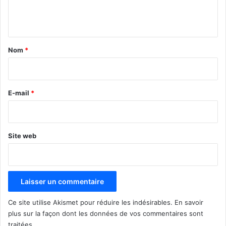
e
n
t
a
Nom
*
i
r
e
E-mail
*
*
Site web
Ce site utilise Akismet pour réduire les indésirables.
En savoir
plus sur la façon dont les données de vos commentaires sont
traitées
.