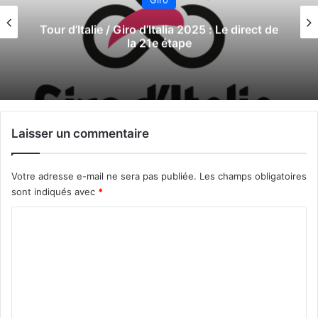
Tour d’Italie / Giro d’Italia 2025 : Le direct de
la 20e étape
Laisser un commentaire
Votre adresse e-mail ne sera pas publiée.
Les champs obligatoires
sont indiqués avec
*
C
o
m
m
e