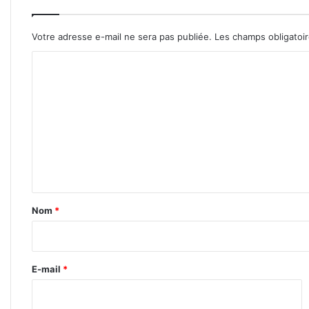
Votre adresse e-mail ne sera pas publiée.
Les champs obligatoi
C
o
m
m
e
n
t
a
Nom
*
i
r
e
E-mail
*
*