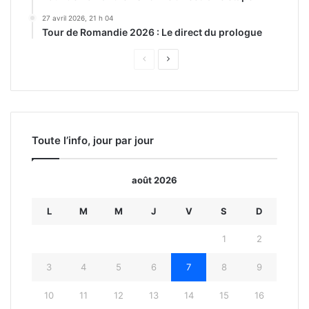
27 avril 2026, 21 h 04
Tour de Romandie 2026 : Le direct du prologue
Page
Page
précédente
suivante
Toute l’info, jour par jour
août 2026
L
M
M
J
V
S
D
1
2
3
4
5
6
7
8
9
10
11
12
13
14
15
16