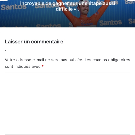
incroyable de gagner sur une étape aussi
difficile « .
Laisser un commentaire
Votre adresse e-mail ne sera pas publiée.
Les champs obligatoires
sont indiqués avec
*
C
o
m
m
e
n
t