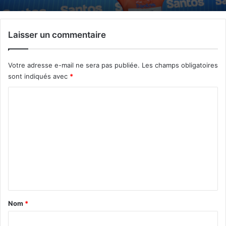
Laisser un commentaire
Votre adresse e-mail ne sera pas publiée.
Les champs obligatoires
sont indiqués avec
*
C
o
m
m
e
n
t
a
Nom
*
i