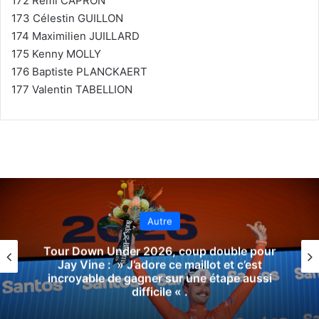
172 Rémi CAPRON
173 Célestin GUILLON
174 Maximilien JUILLARD
175 Kenny MOLLY
176 Baptiste PLANCKAERT
177 Valentin TABELLION
Autre
Team Technipes #inEmiliaRomagna Caffè
Borbone, un nouveau nom pour la
formation continentale italienne, qui
présente son maillot pour 2026