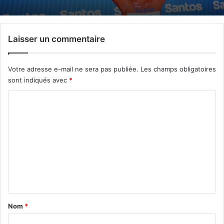
Laisser un commentaire
Votre adresse e-mail ne sera pas publiée.
Les champs obligatoires
sont indiqués avec
*
C
o
m
m
e
n
t
a
Nom
*
i