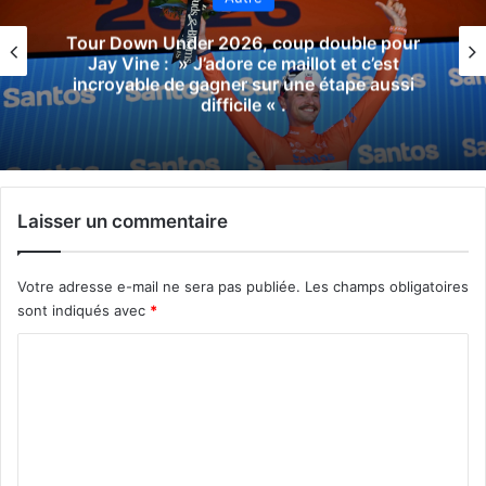
Team Technipes #inEmiliaRomagna Caffè
Borbone, un nouveau nom pour la
formation continentale italienne, qui
présente son maillot pour 2026
Laisser un commentaire
Votre adresse e-mail ne sera pas publiée.
Les champs obligatoires
sont indiqués avec
*
C
o
m
m
e