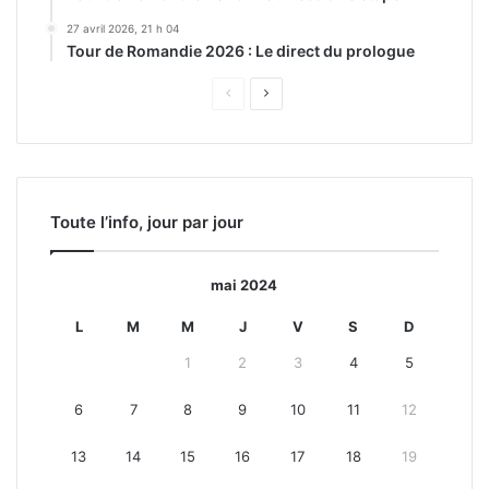
27 avril 2026, 21 h 04
Tour de Romandie 2026 : Le direct du prologue
Page
Page
précédente
suivante
Toute l’info, jour par jour
mai 2024
L
M
M
J
V
S
D
1
2
3
4
5
6
7
8
9
10
11
12
13
14
15
16
17
18
19