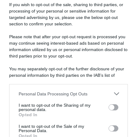
partecipanti alla corsa amatoriale
If you wish to opt-out of the sale, sharing to third parties, or
processing of your personal or sensitive information for
Giro delle Fiandre 2025 in lutto per la morte di un partecipante
targeted advertising by us, please use the below opt-out
alla corsa per amatori che si è svolta…
section to confirm your selection.
Please note that after your opt-out request is processed you
may continue seeing interest-based ads based on personal
information utilized by us or personal information disclosed to
third parties prior to your opt-out.
You may separately opt-out of the further disclosure of your
personal information by third parties on the IAB’s list of
downstream participants.
Personal Data Processing Opt Outs
This information may also be disclosed by us to third parties
on the IAB’s List of Downstream Participants that may further
I want to opt-out of the Sharing of my
disclose it to other third parties.
personal data.
5 Aprile 2025, 13:10
Opted In
Please note that this website/app uses one or more Google
Italia, Daniele Bennati torna sull’addio alla
services and may gather and store information including but
Nazionale: “Ho accumulato tanta tensione,
I want to opt-out of the Sale of my
Personal Data.
not limited to your visit or usage behaviour. You may click to
tanta delusione, e forse anche un po’
Opted In