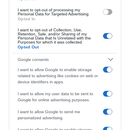
grant or deny consent to Google and its third-party tags to
troppa rabbia. Mi sarebbe piaciuta più
use your data for below specified purposes in below Google
I want to opt-out of processing my
chiarezza”
consent section.
Personal Data for Targeted Advertising.
Opted In
Daniele Bennati torna a parlare della fine del suo periodo come
CT della Nazionale
I want to opt-out of Collection, Use,
Retention, Sale, and/or Sharing of my
Personal Data that Is Unrelated with the
Purposes for which it was collected.
Opted Out
Google consents
I want to allow Google to enable storage
related to advertising like cookies on web or
device identifiers in apps.
I want to allow my user data to be sent to
Google for online advertising purposes.
I want to allow Google to send me
5 Aprile 2025, 12:12
personalized advertising.
Giro delle Fiandre 2025, Luca Mozzato
guida la Arkéa dopo il 2° posto dello scorso
I want to allow Google to enable storage