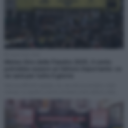
5 Aprile 2025, 18:36
Meteo Giro delle Fiandre 2025, il vento
potrebbe essere un fattore importante: ce
ne sarà per tutto il giorno
Sarà una #RVV25 assolata, ma, secondo le previsioni, molto
ventosa: un aspetto in più di cui tenere conto nell'arco della…