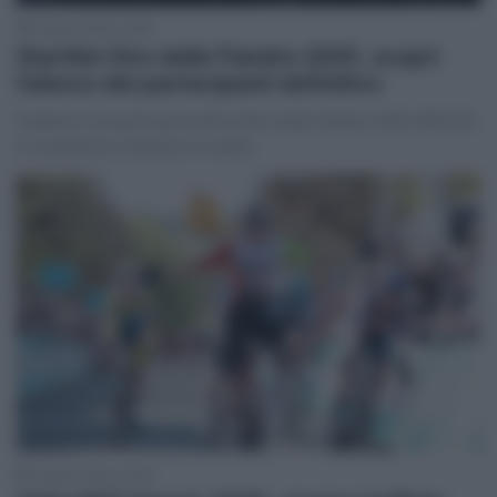
5 Aprile 2025, 16:55
Startlist Giro delle Fiandre 2025, scopri
l’elenco dei partecipanti definitivo
Iniziamo a scoprire gli iscritti al Giro delle Fiandre 2025 #RVV25,
in programma domenica 6 aprile.
5 Aprile 2025, 16:34