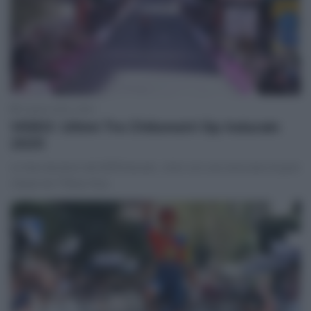
5 Aprile 2025, 18:01
VIDEO: Ultimi Tre Chilometri Gp Indurain
2025
Le fasi decisive del #GPIndurain, vinto con una stoccata di gran
classe da Thibau Nys.