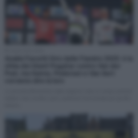
5 Aprile 2025, 20:00
Analisi Favoriti Giro delle Fiandre 2025: è la
sfida dei titani! Pogačar contro Van der
Poel, ma Ganna, Pedersen e Van Aert
vorranno dire la loro
La seconda Monumento della stagione vede un campo partenti
stellare: due corridori, però, sembrano fuori portata per gli altri,
almeno…