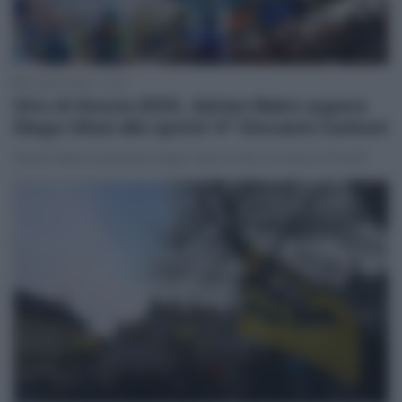
5 Aprile 2025, 17:00
Giro di Grecia 2025, Adrien Maire supera
Diego Ulissi allo sprint! 4° Giovanni Carboni
Adrien Marie sorprende Diego Ulissi al Giro di Grecia #ToH25