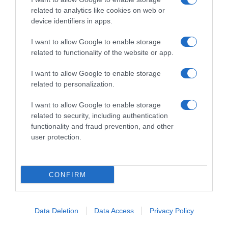
anno: “È una classica che, anche se dura,
related to analytics like cookies on web or
resta aperta ai corridori opportunisti”
device identifiers in apps.
Secondo lo scorso anno, Luca Mozzato guiderà l'Arkéa-B&B
I want to allow Google to enable storage
Hotels al Giro delle Fiandre #RVV25
related to functionality of the website or app.
I want to allow Google to enable storage
related to personalization.
I want to allow Google to enable storage
related to security, including authentication
functionality and fraud prevention, and other
user protection.
CONFIRM
5 Aprile 2025, 12:00
Giro delle Fiandre, la storia recente: fra la
tripletta di Van der Poel e la cavalcata di
Data Deletion
Data Access
Privacy Policy
Pogačar anche la giornata d’oro di Asgreen