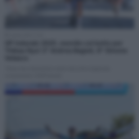
5 Aprile 2025, 17:23
GP Indurain 2025, esordio col botto per
Thibau Nys! 3° Andrea Bagioli, 8° Simone
Velasco
Thibau Nys impressiona subito alla prima stagionale
conquistando il #GPIndurain