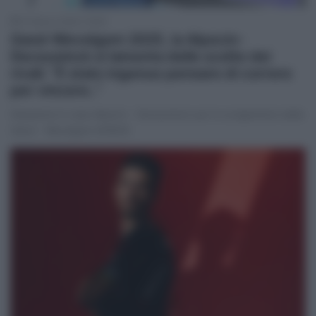
31 Marzo 2025, 16:49
Gand-Wevelgem 2025, la Alpecin-
Deceuninck si lamenta delle scelte dei
rivali: “È stato ingenuo pensare di correre
per vincere..”
Delusione in casa Alpecin - Deceuninck per lo svolgimento della
Gand - Wevelgem #GW25