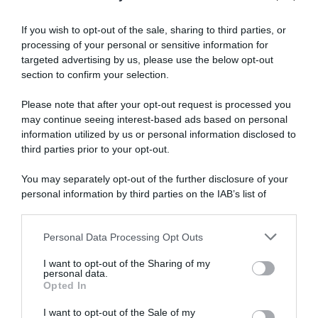
31 Marzo 2025, 15:17
If you wish to opt-out of the sale, sharing to third parties, or
Ciclismo in TV e Streaming: gli orari della
processing of your personal or sensitive information for
settimana (31 Marzo – 6 Aprile)
targeted advertising by us, please use the below opt-out
section to confirm your selection.
Andiamo a scoprire dove potremo seguire il ciclismo in
TV/Streaming questa settimana #RVV #DDV #ToH #GPIndurain
Please note that after your opt-out request is processed you
#VoltaNXT #ParisCamembert #RouteAdéliedeVitré
may continue seeing interest-based ads based on personal
information utilized by us or personal information disclosed to
#TourElSalvador
third parties prior to your opt-out.
You may separately opt-out of the further disclosure of your
personal information by third parties on the IAB’s list of
downstream participants.
Personal Data Processing Opt Outs
This information may also be disclosed by us to third parties
on the IAB’s List of Downstream Participants that may further
I want to opt-out of the Sharing of my
disclose it to other third parties.
personal data.
Opted In
Please note that this website/app uses one or more Google
services and may gather and store information including but
I want to opt-out of the Sale of my