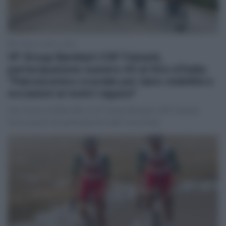
31 Marzo 2025, 19:40
VF Group Bardiani-CSF Faizanè,
partecipazione numero 43 al Giro d’Italia:
“Palcoscenico cruciale per dare visibilità e
occasioni ai nostri ragazzi”
Con l'invito al #Giro108, la VF Group Bardiani-CSF Faizanè
tocca quota 43 partecipazioni alla Corsa Rosa