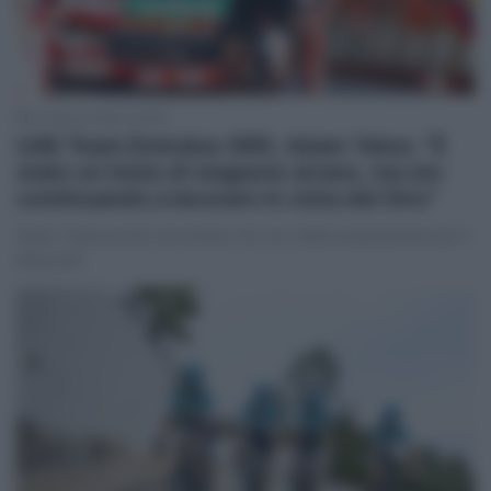
31 Marzo 2025, 20:00
UAE Team Emirates XRG, Adam Yates: “È
stato un inizio di stagione strano, ma sto
continuando a lavorare in vista del Giro”
Adam Yates pronto ad entrare nel vivo della preparazione per il
#Giro108