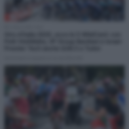
31 Marzo 2025, 18:42
Giro d’Italia 2025, ecco le 5 WildCard: con
Polti VisitMalta, VF Group Bardiani e Israel-
Premier Tech anche Q36.5 e Tudor
Annunciate le squadre al via del #Giro108