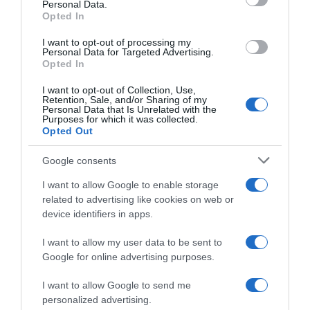
Personal Data.
not limited to your visit or usage behaviour. You may click to
Opted In
grant or deny consent to Google and its third-party tags to
31 Marzo 2025, 13:53
use your data for below specified purposes in below Google
I want to opt-out of processing my
Team Picnic-PostNL, Fabio Jakobsen
consent section.
Personal Data for Targeted Advertising.
dovrà subire una doppia operazione
Opted In
all’arteria iliaca
I want to opt-out of Collection, Use,
Retention, Sale, and/or Sharing of my
Ancora un brutto problema nella carriera di Fabio Jakobsen
Personal Data that Is Unrelated with the
Purposes for which it was collected.
Opted Out
Google consents
I want to allow Google to enable storage
related to advertising like cookies on web or
device identifiers in apps.
I want to allow my user data to be sent to
Google for online advertising purposes.
I want to allow Google to send me
personalized advertising.
31 Marzo 2025, 13:39