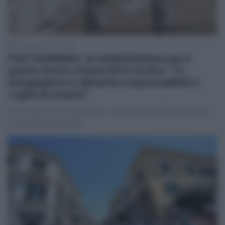
31 Marzo 2025, 19:05
Polti VisitMalta, la soddisfazione per il
quinto invito consecutivo al Giro: “Ci
inorgoglisce e alimenta responsabilità e
voglia di stupire”
Per il quinto anno consecutivo, il Team Polti VisitMalta sarà al
via del #Giro #Giro108