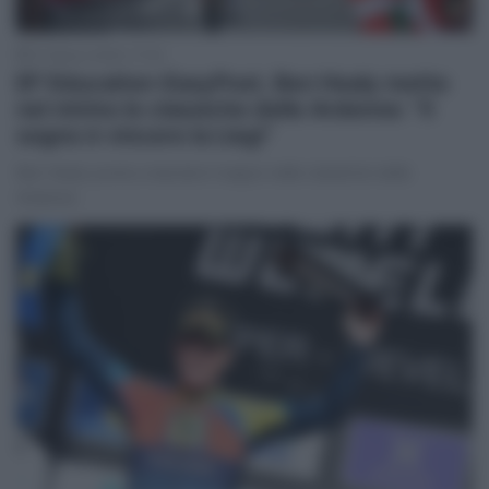
31 Marzo 2025, 17:32
EF Education-EasyPost, Ben Healy mette
nel mirino le classiche delle Ardenne: “Il
sogno è vincere la Liegi”
Ben Healy punta a lasciare il segno nelle classiche delle
Ardenne