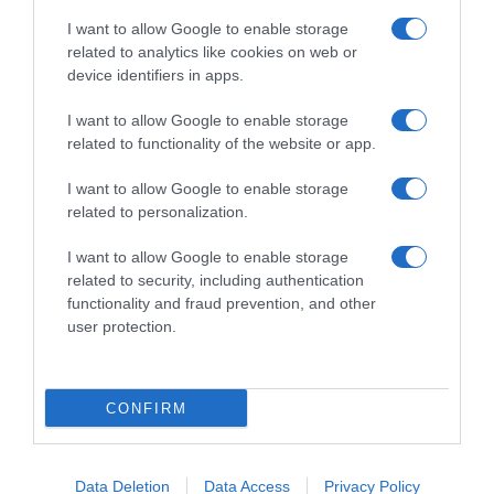
Tour de France 2025, annunciate le 5
I want to allow Google to enable storage
WildCard alle squadre Professional: due
related to analytics like cookies on web or
conferme e la novità Tudor
device identifiers in apps.
Svelate le cinque squadre Professional che hanno ricevuto una
I want to allow Google to enable storage
WildCard per il prossimo Tour de France #TDF2025
related to functionality of the website or app.
I want to allow Google to enable storage
related to personalization.
I want to allow Google to enable storage
related to security, including authentication
functionality and fraud prevention, and other
user protection.
CONFIRM
31 Marzo 2025, 12:05
Data Deletion
Data Access
Privacy Policy